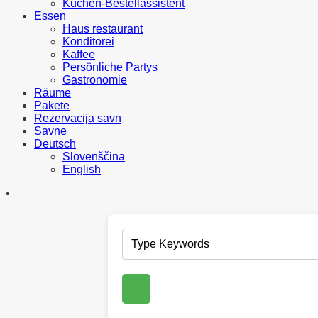
Kuchen-Bestellassistent
Essen
Haus restaurant
Konditorei
Kaffee
Persönliche Partys
Gastronomie
Räume
Pakete
Rezervacija savn
Savne
Deutsch
Slovenščina
English
•