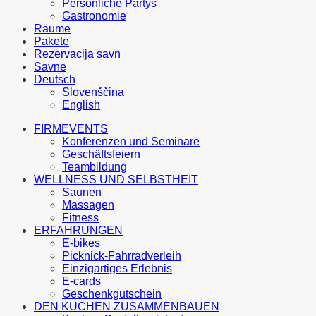
Persönliche Partys
Gastronomie
Räume
Pakete
Rezervacija savn
Savne
Deutsch
Slovenščina
English
FIRMEVENTS
Konferenzen und Seminare
Geschäftsfeiern
Teambildung
WELLNESS UND SELBSTHEIT
Saunen
Massagen
Fitness
ERFAHRUNGEN
E-bikes
Picknick-Fahrradverleih
Einzigartiges Erlebnis
E-cards
Geschenkgutschein
DEN KUCHEN ZUSAMMENBAUEN