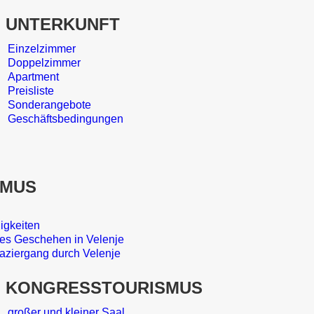
UNTERKUNFT
Einzelzimmer
Doppelzimmer
Apartment
Preisliste
Sonderangebote
Geschäftsbedingungen
SMUS
igkeiten
es Geschehen in Velenje
paziergang durch Velenje
KONGRESSTOURISMUS
großer und kleiner Saal